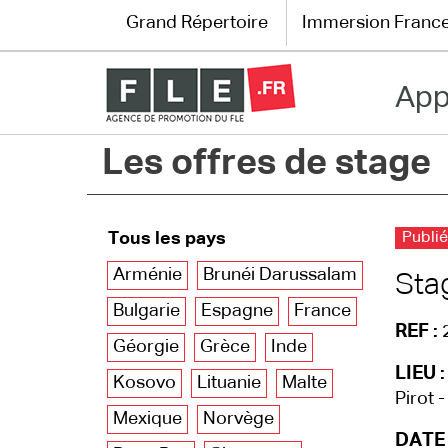
Grand Répertoire
Immersion Franc
App
Grand Répertoire
Les offres de stage
Immersion France
Le français en ligne
Tous les pays
Publié
Les pages PRO
Arménie
Brunéi Darussalam
Sta
Bulgarie
Espagne
France
REF :
Géorgie
Grèce
Inde
LIEU :
Kosovo
Lituanie
Malte
Pirot 
Mexique
Norvège
DATE