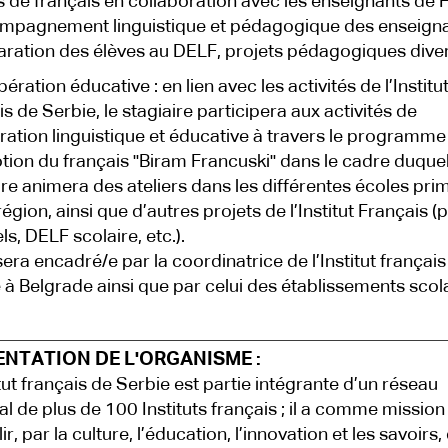
s de français en collaboration avec les enseignants de 
mpagnement linguistique et pédagogique des enseign
aration des élèves au DELF, projets pédagogiques divers
ration éducative : en lien avec les activités de l’Institu
is de Serbie, le stagiaire participera aux activités de
ation linguistique et éducative à travers le programme
ion du français "Biram Francuski" dans le cadre duquel 
ire animera des ateliers dans les différentes écoles pri
égion, ainsi que d’autres projets de l’Institut Français (
ls, DELF scolaire, etc.).
 sera encadré/e par la coordinatrice de l’Institut français
 à Belgrade ainsi que par celui des établissements scola
ENTATION DE L'ORGANISME :
itut français de Serbie est partie intégrante d’un réseau
l de plus de 100 Instituts français ; il a comme mission
ir, par la culture, l’éducation, l’innovation et les savoirs,