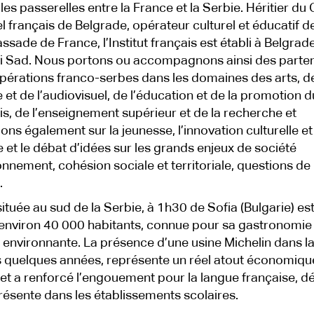
les passerelles entre la France et la Serbie. Héritier du
el français de Belgrade, opérateur culturel et éducatif d
ssade de France, l’Institut français est établi à Belgrade
i Sad. Nous portons ou accompagnons ainsi des parten
pérations franco-serbes dans les domaines des arts, de
e et de l’audiovisuel, de l’éducation et de la promotion d
is, de l’enseignement supérieur et de la recherche et
llons également sur la jeunesse, l’innovation culturelle et
e et le débat d’idées sur les grands enjeux de société
onnement, cohésion sociale et territoriale, questions de
.
 située au sud de la Serbie, à 1h30 de Sofia (Bulgarie) es
d’environ 40 000 habitants, connue pour sa gastronomie 
 environnante. La présence d’une usine Michelin dans la 
 quelques années, représente un réel atout économiqu
le et a renforcé l’engouement pour la langue française, dé
résente dans les établissements scolaires.