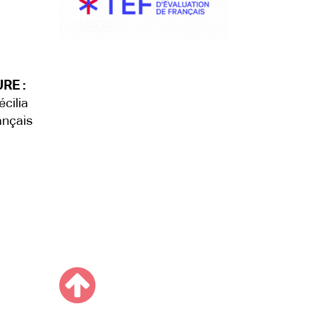
RE :
cilia
ançais