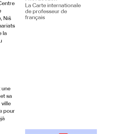
 Centre
La Carte internationale
e
de professeur de
français
, Niš
ariats
 la
u
t une
et sa
ville
e pour
jà