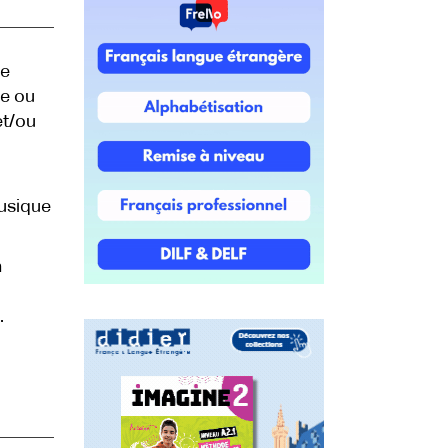
ie
ce ou
et/ou
musique
n
.