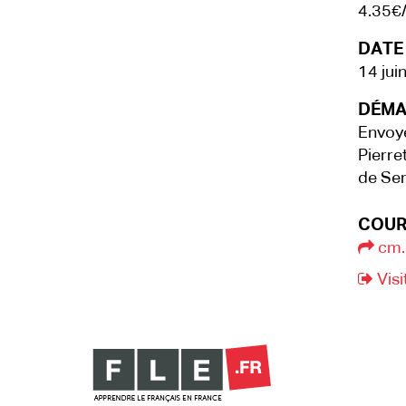
4.35€
DATE 
14 jui
DÉMA
Envoye
Pierre
de Ser
COUR
cm.e
Visi