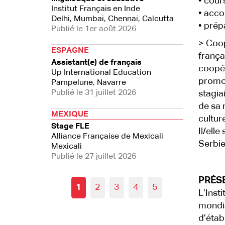
• cour
Institut Français en Inde
• acco
Delhi, Mumbai, Chennai, Calcutta
• prép
Publié le 1er août 2026
> Coopé
ESPAGNE
frança
Assistant(e) de français
coopér
Up International Education
promot
Pampelune, Navarre
Publié le 31 juillet 2026
stagia
de sa r
MEXIQUE
culture
Stage FLE
Il/elle
Alliance Française de Mexicali
Serbie
Mexicali
Publié le 27 juillet 2026
PRÉS
1
2
3
4
5
L’Inst
mondia
d’établ