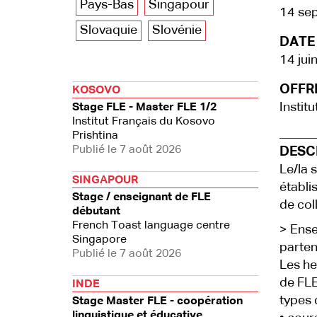
Pays-Bas
Singapour
14 se
Slovaquie
Slovénie
DATE 
14 jui
OFFRE
KOSOVO
Instit
Stage FLE - Master FLE 1/2
Institut Français du Kosovo
Prishtina
Publié le 7 août 2026
DESCR
Le/la 
SINGAPOUR
établis
Stage / enseignant de FLE
de col
débutant
French Toast language centre
> Ense
Singapore
partena
Publié le 7 août 2026
Les he
de FLE
INDE
types 
Stage Master FLE - coopération
linguistique et éducative