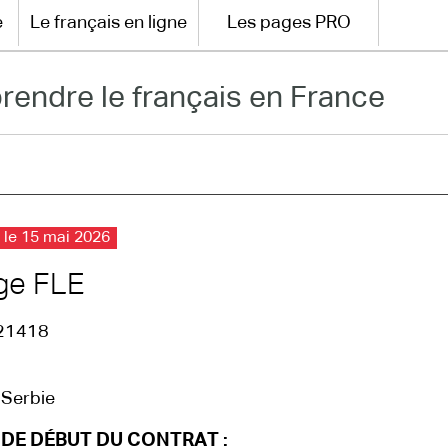
e
Le français en ligne
Les pages PRO
rendre le français en France
 le 15 mai 2026
ge FLE
21418
- Serbie
 DE DÉBUT DU CONTRAT :