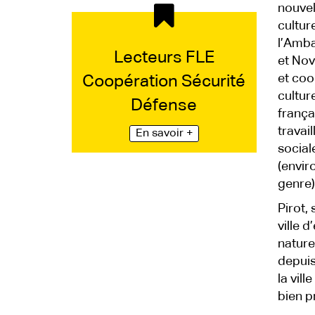
nouvel
cultur
l’Amba
Lecteurs FLE
et Nov
et coo
Coopération Sécurité
cultur
Défense
frança
travai
En savoir +
social
(envir
genre)
Pirot,
ville 
nature
depuis
la vil
bien p