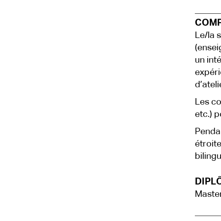
COMP
Le/la 
(ensei
un int
expéri
d’atel
Les co
etc.) 
Pendan
étroit
biling
DIPLÔ
Master