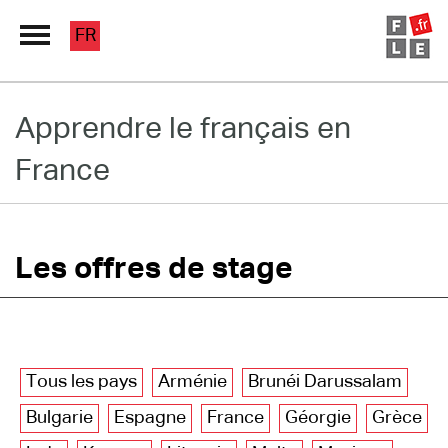
FR
Grand Répertoire
Apprendre le français en
France
Immersion France
Le français en ligne
Les pages PRO
Les offres de stage
Tous les pays
Arménie
Brunéi Darussalam
Bulgarie
Espagne
France
Géorgie
Grèce