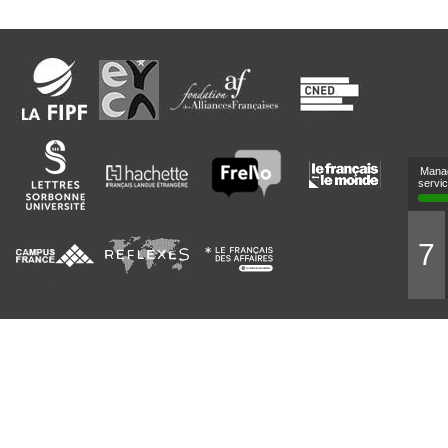
Mana
servi
7