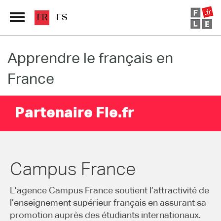
FR
ES
Apprendre le français en
Grand Répertoire
France
Immersion France
Le français en ligne
Partenaire Fle.fr
Les pages PRO
Campus France
L’agence Campus France soutient l’attractivité de
l’enseignement supérieur français en assurant sa
promotion auprès des étudiants internationaux.