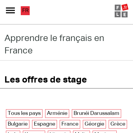
FR
Grand Répertoire
Apprendre le français en
France
Immersion France
Le français en ligne
Les pages PRO
Les offres de stage
Tous les pays
Arménie
Brunéi Darussalam
Bulgarie
Espagne
France
Géorgie
Grèce