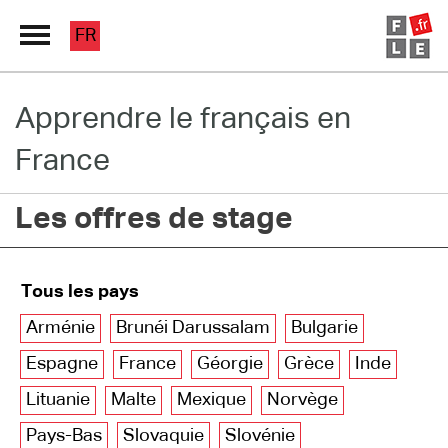
FR
Apprendre le français en
Grand Répertoire
France
Immersion France
Les offres de stage
Le français en ligne
Les pages PRO
Tous les pays
Arménie
Brunéi Darussalam
Bulgarie
Espagne
France
Géorgie
Grèce
Inde
Lituanie
Malte
Mexique
Norvège
Pays-Bas
Slovaquie
Slovénie