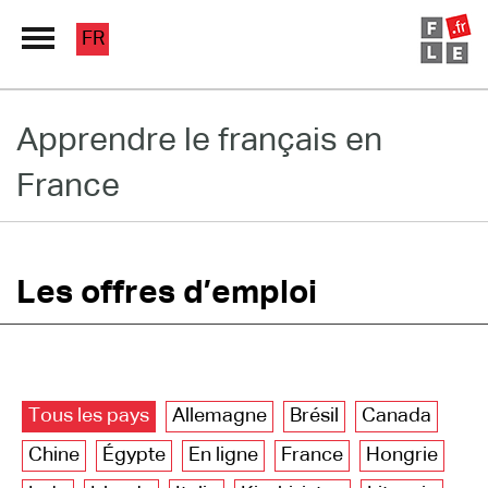
FR
Grand Répertoire
Apprendre le français en
France
Immersion France
Le français en ligne
Les pages PRO
Les offres d’emploi
Tous les pays
Allemagne
Brésil
Canada
Chine
Égypte
En ligne
France
Hongrie