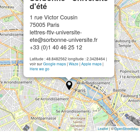
d'été
1 rue Victor Cousin
75005 Paris
lettres-ftlv-universite-
ete@sorbonne-universite.fr
+33 (0)1 40 46 25 12
Latitude : 48.8482562 longitude : 2.3428464 |
voir sur
Google maps
|
Waze
|
Apple maps
|
Here we go
Leaflet
| ©
OpenStreetMap