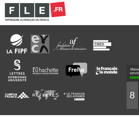
Mana
servi
8