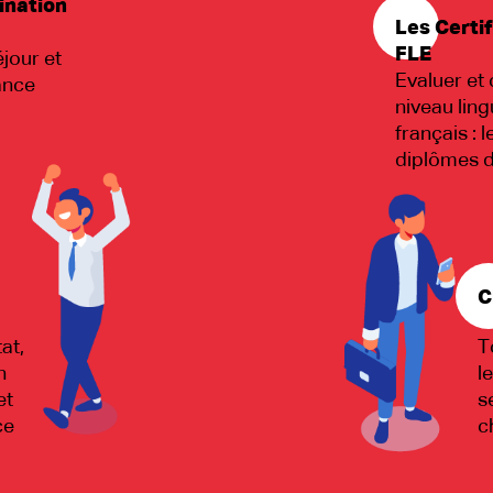
ination
Les Certif
FLE
jour et
Evaluer et 
ance
niveau ling
français : l
diplômes 
C
at,
T
n
l
et
s
ce
c