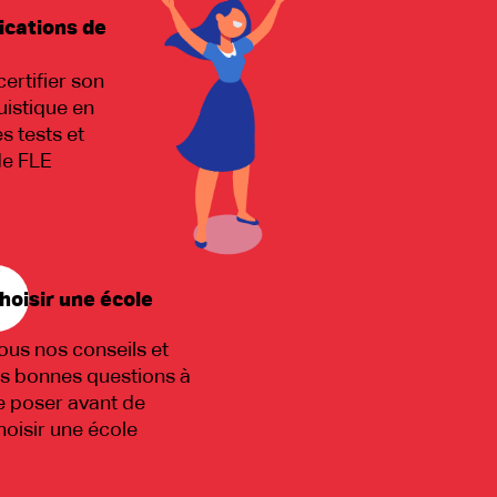
ications de
certifier son
uistique en
es tests et
de FLE
hoisir une école
ous nos conseils et
es bonnes questions à
e poser avant de
hoisir une école