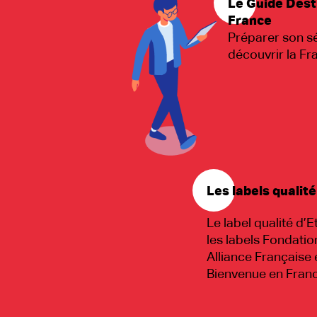
Le Guide Dest
France
Préparer son sé
découvrir la Fr
Les labels qualité
Le label qualité d’Et
les labels Fondatio
Alliance Française 
Bienvenue en Fran