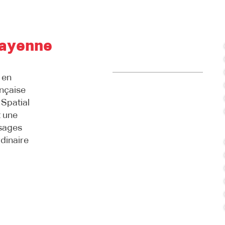
Cayenne
 en
ançaise
 Spatial
t une
sages
rdinaire