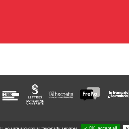
l,
you are allowing all third-party services
✓ OK, accept all
P