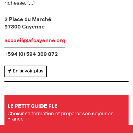
richesse, (…)
2 Place du Marché
97300 Cayenne
accueil@afcayenne.org
+594 (0) 594 309 872
En savoir plus
LE PETIT GUIDE FLE
Choisir sa formation et préparer son séjour en
France