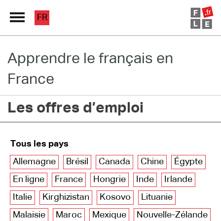
FR
Apprendre le français en
Grand Répertoire
France
Immersion France
Les offres d’emploi
Le français en ligne
Les pages PRO
Tous les pays
Allemagne
Brésil
Canada
Chine
Égypte
En ligne
France
Hongrie
Inde
Irlande
Italie
Kirghizistan
Kosovo
Lituanie
Malaisie
Maroc
Mexique
Nouvelle-Zélande