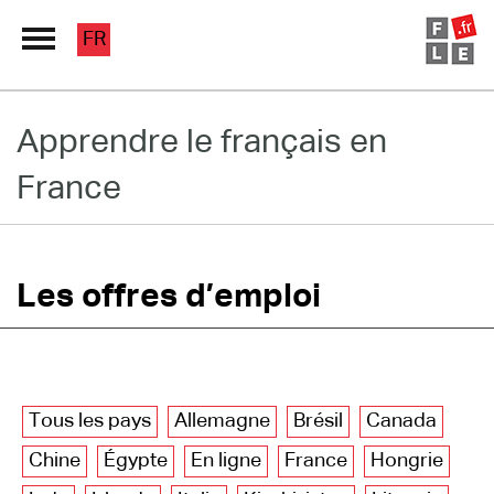
FR
Grand Répertoire
Apprendre le français en
France
Immersion France
Le français en ligne
Les pages PRO
Les offres d’emploi
Tous les pays
Allemagne
Brésil
Canada
Chine
Égypte
En ligne
France
Hongrie