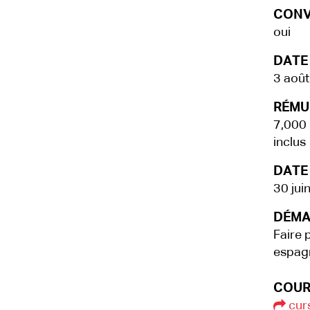
CONV
oui
DATE
3 aoû
RÉMU
7,000 
inclus
DATE 
30 jui
DÉMA
Faire 
espagn
COUR
cur