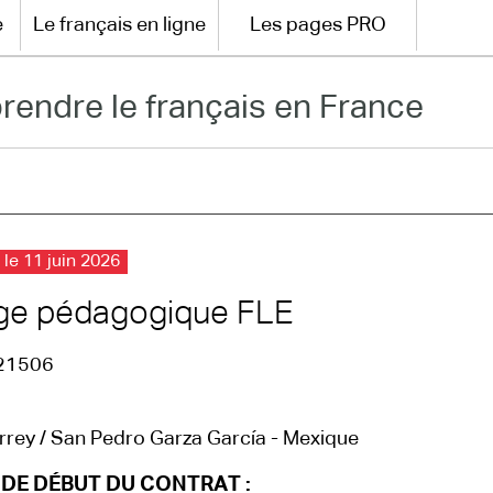
e
Le français en ligne
Les pages PRO
rendre le français en France
 le 11 juin 2026
ge pédagogique FLE
21506
rey / San Pedro Garza García - Mexique
 DE DÉBUT DU CONTRAT :