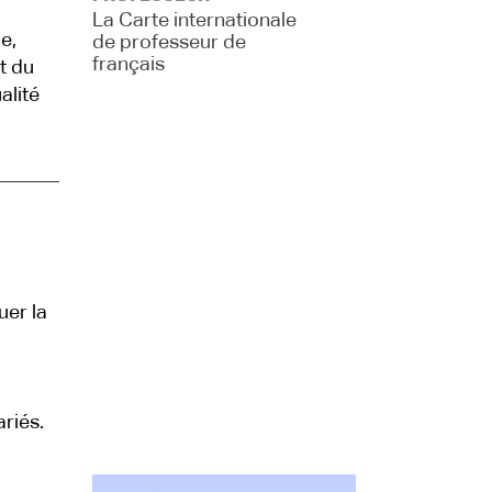
La Carte internationale
e,
de professeur de
français
t du
alité
uer la
riés.