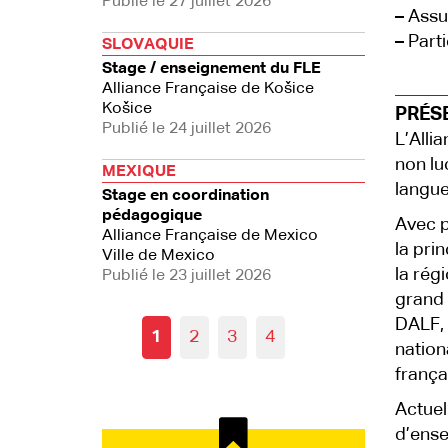
Publié le 27 juillet 2026
–
Assur
–
Parti
SLOVAQUIE
Stage / enseignement du FLE
Alliance Française de Košice
Košice
PRÉS
Publié le 24 juillet 2026
L’Alli
non lu
MEXIQUE
langue
Stage en coordination
pédagogique
Avec p
Alliance Française de Mexico
la pri
Ville de Mexico
la rég
Publié le 23 juillet 2026
grand 
DALF, 
1
2
3
4
nation
frança
Actuel
d’ense