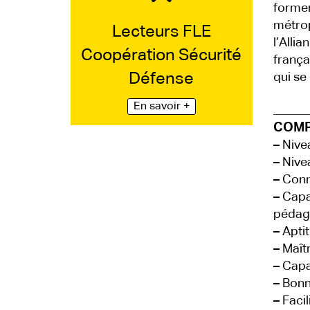
former
métrop
Lecteurs FLE
l’Alli
Coopération Sécurité
frança
Défense
qui se
En savoir +
COMP
–
Nivea
–
Nive
–
Conna
–
Capac
pédago
–
Aptit
–
Maîtr
–
Capac
–
Bonne
–
Facil