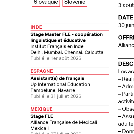
Slovaquie
Slovénie
3 aoû
DATE 
30 jui
INDE
Stage Master FLE - coopération
OFFRE
linguistique et éducative
Allian
Institut Français en Inde
Delhi, Mumbai, Chennai, Calcutta
Publié le 1er août 2026
DESCR
ESPAGNE
Les ac
Assistant(e) de français
–
Réali
Up International Education
–
Admin
Pampelune, Navarre
–
Parti
Publié le 31 juillet 2026
activit
–
Obser
MEXIQUE
–
Assur
Stage FLE
Alliance Française de Mexicali
adulte
Mexicali
–
Donne