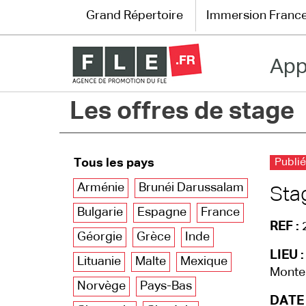
Grand Répertoire
Immersion Franc
App
Grand Répertoire
Les offres de stage
Immersion France
Le français en ligne
Tous les pays
Publié
Les pages PRO
Arménie
Brunéi Darussalam
Sta
Bulgarie
Espagne
France
REF :
Géorgie
Grèce
Inde
LIEU :
Lituanie
Malte
Mexique
Monter
Norvège
Pays-Bas
DATE