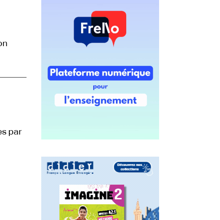
on
es par