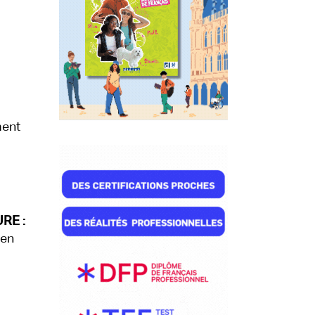
ment
RE :
 en