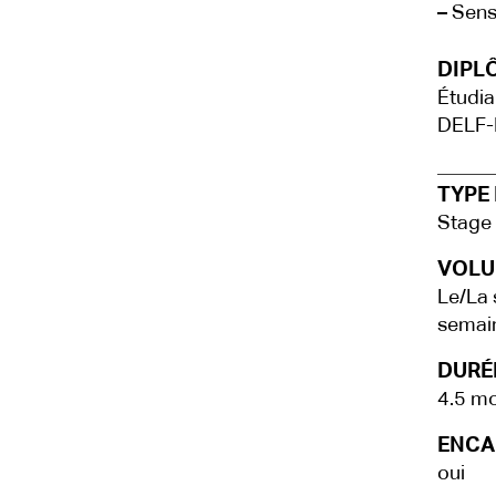
–
Sens 
DIPLÔ
Étudia
DELF-
TYPE 
Stage
VOLU
Le/La 
semai
DURÉE
4.5 mo
ENCA
oui