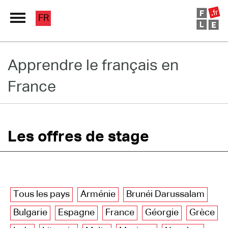
FR
Grand Répertoire
Apprendre le français en
France
Immersion France
Le français en ligne
Les pages PRO
Les offres de stage
Tous les pays
Arménie
Brunéi Darussalam
Bulgarie
Espagne
France
Géorgie
Grèce