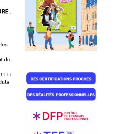
RE :
 des
nt de
tenir
dats