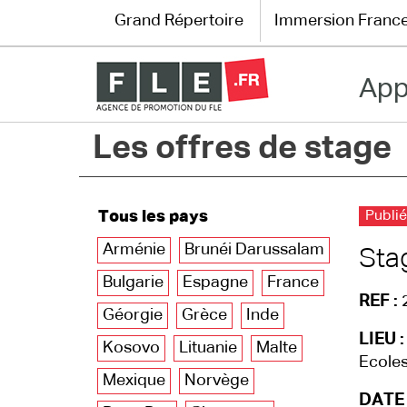
Grand Répertoire
Immersion Franc
App
Grand Répertoire
Les offres de stage
Immersion France
Le français en ligne
Tous les pays
Publié
Les pages PRO
Arménie
Brunéi Darussalam
Sta
Bulgarie
Espagne
France
REF :
Géorgie
Grèce
Inde
LIEU :
Kosovo
Lituanie
Malte
Ecoles
Mexique
Norvège
DATE