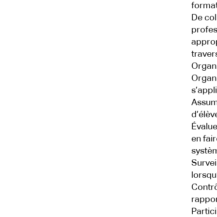
format
De col
profes
approp
traver
Organi
Organi
s’appl
Assume
d’élève
Évalue
en fai
systèm
Surveil
lorsqu
Contrô
rappor
Partic