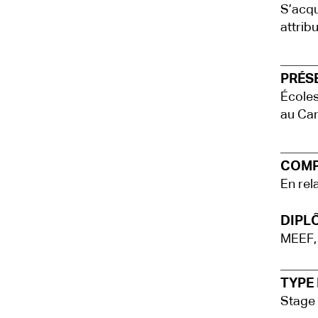
S’acqu
attrib
PRÉS
Écoles
au Ca
COMP
En rel
DIPLÔ
MEEF,
TYPE 
Stage 