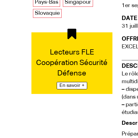
Pays-Bas
Singapour
1er s
Slovaquie
DATE 
31 jui
OFFRE
EXCE
Lecteurs FLE
Coopération Sécurité
DESCR
Défense
Le rôl
multidi
En savoir +
–
dispe
(dans 
–
parti
étudia
Descr
Prépar