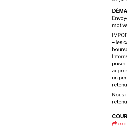
DÉMA
Envoye
motiva
IMPO
–
les c
bourse
Intern
poser 
auprès
un per
retenu
Nous r
retenu
COUR
exc