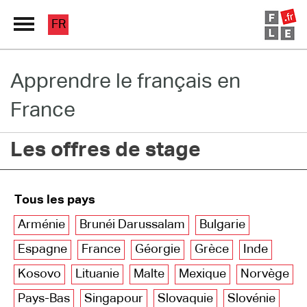
FR
Apprendre le français en
Grand Répertoire
France
Immersion France
Les offres de stage
Le français en ligne
Les pages PRO
Tous les pays
Arménie
Brunéi Darussalam
Bulgarie
Espagne
France
Géorgie
Grèce
Inde
Kosovo
Lituanie
Malte
Mexique
Norvège
Pays-Bas
Singapour
Slovaquie
Slovénie