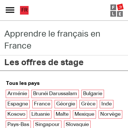
FR
Apprendre le français en
Grand Répertoire
France
Immersion France
Les offres de stage
Le français en ligne
Les pages PRO
Tous les pays
Arménie
Brunéi Darussalam
Bulgarie
Espagne
France
Géorgie
Grèce
Inde
Kosovo
Lituanie
Malte
Mexique
Norvège
Pays-Bas
Singapour
Slovaquie