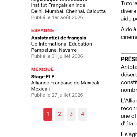
Tutora
Institut Français en Inde
divers
Delhi, Mumbai, Chennai, Calcutta
Publié le 1er août 2026
aide p
Aide à 
ESPAGNE
cinéma
Assistant(e) de français
Up International Education
Pampelune, Navarre
Publié le 31 juillet 2026
PRÉS
Antofa
MEXIQUE
désert
Stage FLE
const
Alliance Française de Mexicali
Mexicali
nombre
Publié le 27 juillet 2026
L’Alli
reconn
1
2
3
4
une of
d’étab
Il s’a