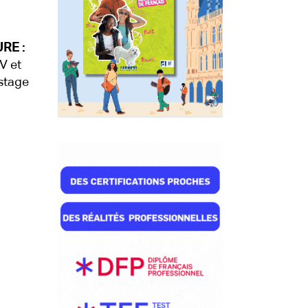
RE :
V et
 stage