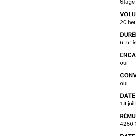
Stage
VOLU
20 he
DURÉE
6 moi
ENCA
oui
CONV
oui
DATE
14 jui
RÉMU
4250 C