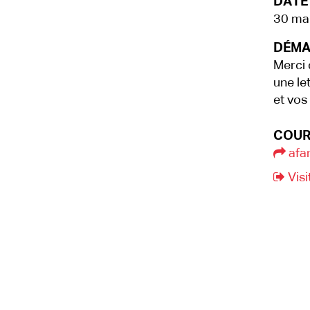
DATE 
30 ma
DÉMA
Merci 
une le
et vos
COUR
afa
Visi