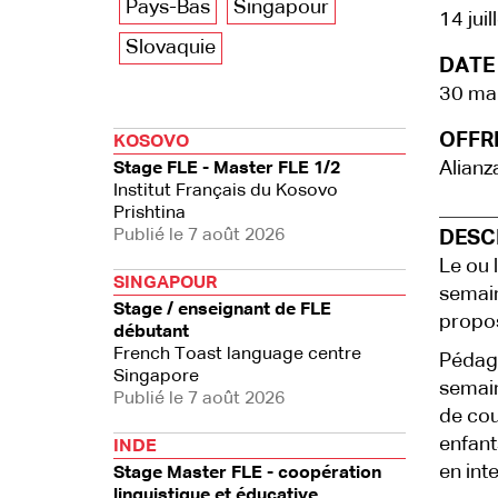
Pays-Bas
Singapour
14 jui
Slovaquie
DATE 
30 ma
OFFRE
KOSOVO
Alianz
Stage FLE - Master FLE 1/2
Institut Français du Kosovo
Prishtina
Publié le 7 août 2026
DESCR
Le ou 
SINGAPOUR
semain
Stage / enseignant de FLE
propos
débutant
French Toast language centre
Pédago
Singapore
semain
Publié le 7 août 2026
de cou
enfant
INDE
en inte
Stage Master FLE - coopération
linguistique et éducative