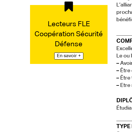
L’alli
procha
bénéfi
Lecteurs FLE
Coopération Sécurité
COMP
Défense
Excell
Le ou l
En savoir +
–
Avoir
–
Être 
–
Être 
–
Etre 
DIPLÔ
Étudia
TYPE 