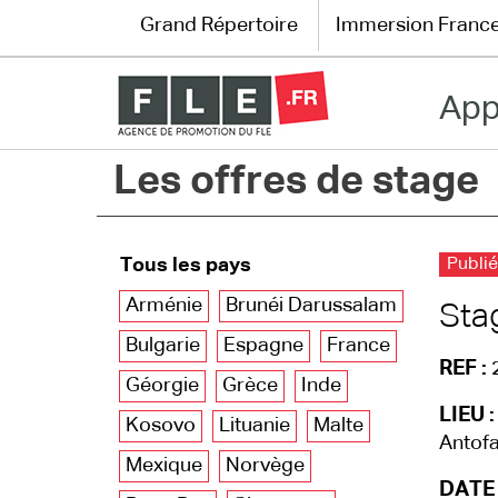
Grand Répertoire
Immersion Franc
App
Grand Répertoire
Les offres de stage
Immersion France
Le français en ligne
Tous les pays
Publié
Les pages PRO
Arménie
Brunéi Darussalam
Sta
Bulgarie
Espagne
France
REF :
Géorgie
Grèce
Inde
LIEU :
Kosovo
Lituanie
Malte
Antofa
Mexique
Norvège
DATE