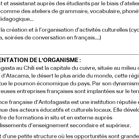
t et assistanat auprès des étudiants par le biais d’atelie
 comme des ateliers de grammaire, vocabulaire, phonét
édagogique...
la création et à l’organisation d’activités culturelles (cy
, soirées de conversation en français....)
ENTATION DE L'ORGANISME :
gasta au Chili est la capitale du cuivre, située au milieu
 d’Atacama, le désert le plus aride du monde, cette rég
itue le poumon économique du pays. Par son dynamism
uses entreprises françaises sont implantées sur le terr
ance française d’Antofagasta est une institution réputée 
ue des acteurs éducatifs et culturels locaux. Elle déve
fre de formations in situ et en externe auprès
lissements d’enseignement secondaire et supérieur.
git d’une petite structure où les opportunités sont grande