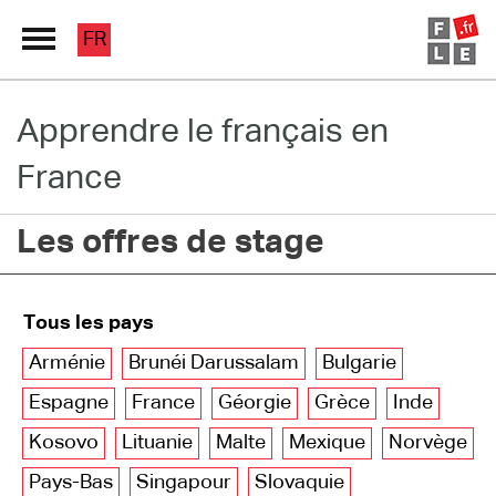
FR
Apprendre le français en
Grand Répertoire
France
Immersion France
Les offres de stage
Le français en ligne
Les pages PRO
Tous les pays
Arménie
Brunéi Darussalam
Bulgarie
Espagne
France
Géorgie
Grèce
Inde
Kosovo
Lituanie
Malte
Mexique
Norvège
Pays-Bas
Singapour
Slovaquie