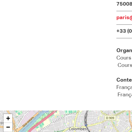
75008
paris@
+33 (0
Organ
Cours 
Cours 
Conte
França
França
+
−