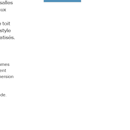
salles
aux
 toit
style
atisés.
ammes
nent
mersion
ode.