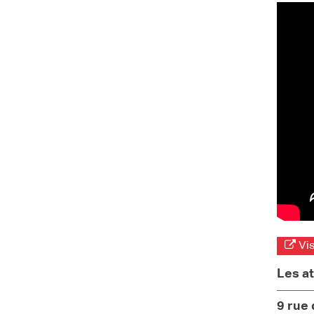
Vis
Les at
9 rue