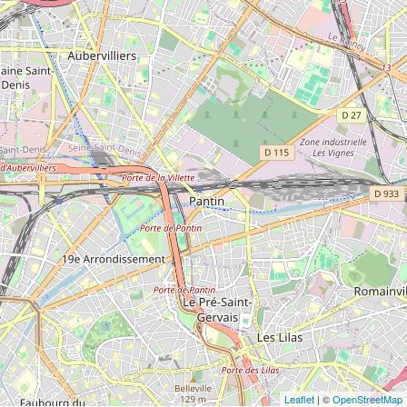
Leaflet
| ©
OpenStreetMap