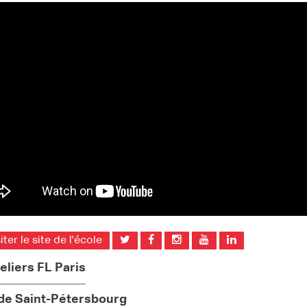
iter le site de l'école
eliers FL Paris
 de Saint-Pétersbourg