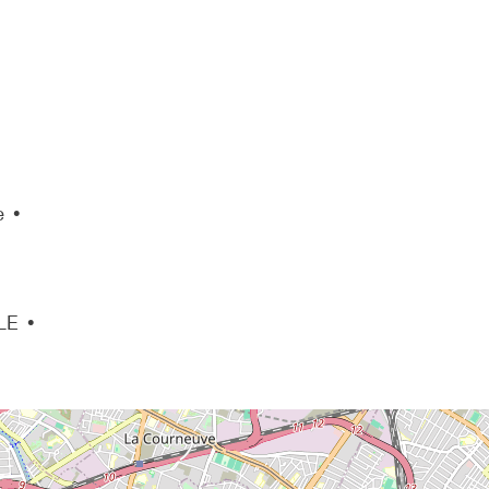
e •
LE •