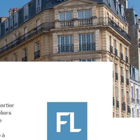
artier
liers
e
 à