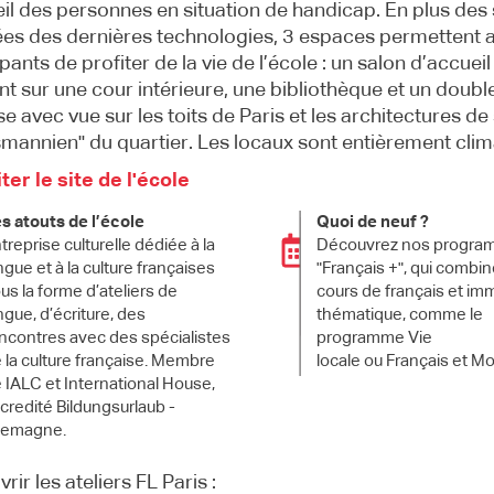
eil des personnes en situation de handicap. En plus des 
es des dernières technologies, 3 espaces permettent 
pants de profiter de la vie de l’école : un salon d’accueil
t sur une cour intérieure, une bibliothèque et un double
se avec vue sur les toits de Paris et les architectures de 
mannien" du quartier. Les locaux sont entièrement clim
ter le site de l'école
s atouts de l’école
Quoi de neuf ?
treprise culturelle dédiée à la
Découvrez nos progr
ngue et à la culture françaises
"Français +", qui combi
us la forme d’ateliers de
cours de français et im
ngue, d’écriture, des
thématique, comme le
ncontres avec des spécialistes
programme Vie
 la culture française. Membre
locale ou Français et M
 IALC et International House,
credité Bildungsurlaub -
lemagne.
ir les ateliers FL Paris :