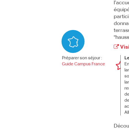
l’accu
équipé
partici
donnan
terras
"hauss
Visi
Préparer son séjour :
Le
Guide Campus France
En
la
so
la
re
de
de
ac
Al
Découvr