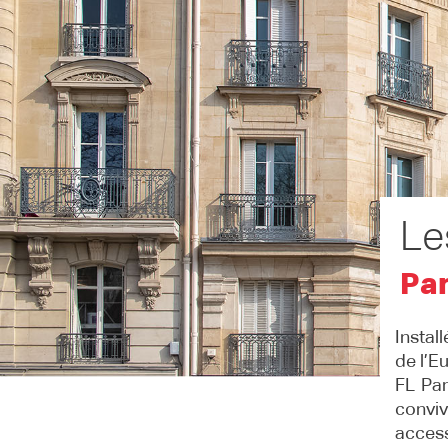
Le
Par
Instal
de l’E
FL Par
conviv
access