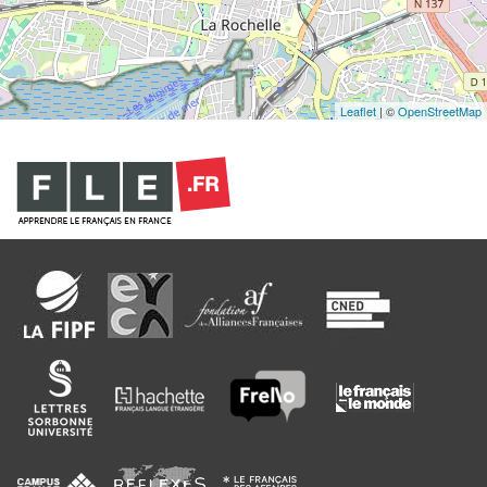
Leaflet
| ©
OpenStreetMap