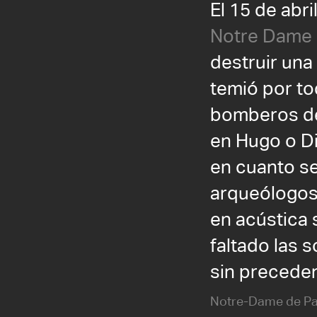
El 15 de abri
Notre Dame
destruir una
temió por to
bomberos de
en Hugo o D
en cuanto se
arqueólogos,
en acústica 
faltado las 
sin preceden
Notre-Dame de Par