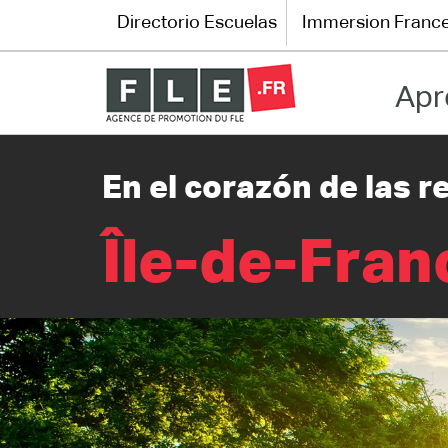
Directorio Escuelas
Immersion Franc
Apr
Directorio Escuelas
Immersion France
En el corazón de las 
El francés en línea
Île-de-Fran
Les pages PRO FLE