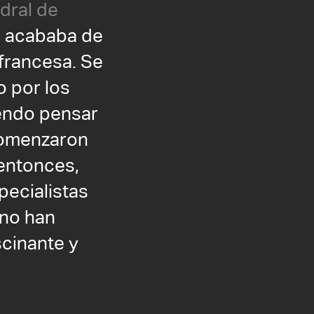
dral de
o acababa de
 francesa. Se
o por los
endo pensar
comenzaron
 entonces,
pecialistas
 no han
scinante y