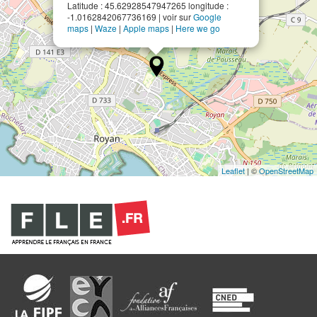
Latitude : 45.62928547947265 longitude :
-1.0162842067736169 | voir sur
Google
maps
|
Waze
|
Apple maps
|
Here we go
Leaflet
| ©
OpenStreetMap