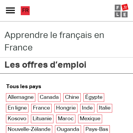
FR
Apprendre le français en
Grand Répertoire
France
Immersion France
Les offres d’emploi
Le français en ligne
Les pages PRO
Tous les pays
Allemagne
Canada
Chine
Égypte
En ligne
France
Hongrie
Inde
Italie
Kosovo
Lituanie
Maroc
Mexique
Nouvelle-Zélande
Ouganda
Pays-Bas