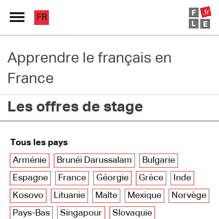
FR
Apprendre le français en
Grand Répertoire
France
Immersion France
Les offres de stage
Le français en ligne
Les pages PRO
Tous les pays
Arménie
Brunéi Darussalam
Bulgarie
Espagne
France
Géorgie
Grèce
Inde
Kosovo
Lituanie
Malte
Mexique
Norvège
Pays-Bas
Singapour
Slovaquie