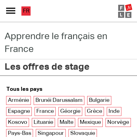
FR
Apprendre le français en
Grand Répertoire
France
Immersion France
Les offres de stage
Le français en ligne
Les pages PRO
Tous les pays
Arménie
Brunéi Darussalam
Bulgarie
Espagne
France
Géorgie
Grèce
Inde
Kosovo
Lituanie
Malte
Mexique
Norvège
Pays-Bas
Singapour
Slovaquie