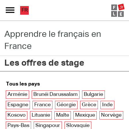
FR
Apprendre le français en
Grand Répertoire
France
Immersion France
Les offres de stage
Le français en ligne
Les pages PRO
Tous les pays
Arménie
Brunéi Darussalam
Bulgarie
Espagne
France
Géorgie
Grèce
Inde
Kosovo
Lituanie
Malte
Mexique
Norvège
Pays-Bas
Singapour
Slovaquie