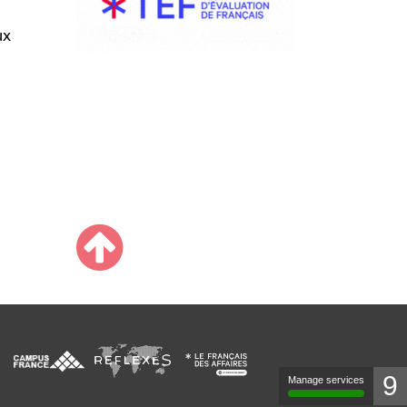
ux
9
Manage services