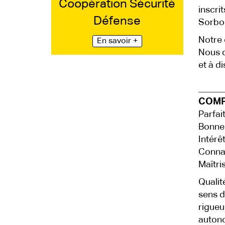
Coopération Sécurité
inscri
Défense
Sorbon
Notre 
En savoir +
Nous d
et à d
COMP
Parfai
Bonne 
Intérê
Conna
Maîtri
Qualit
sens d
rigueu
auton