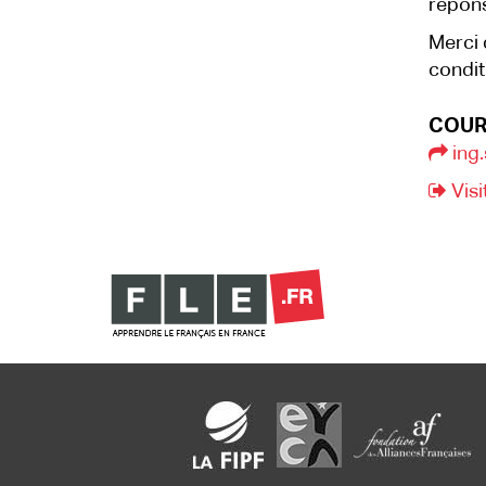
répon
Merci 
condit
COUR
ing.
Visi