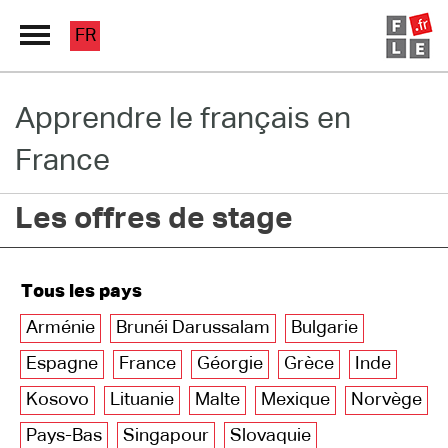
FR
Apprendre le français en
Grand Répertoire
France
Immersion France
Les offres de stage
Le français en ligne
Les pages PRO
Tous les pays
Arménie
Brunéi Darussalam
Bulgarie
Espagne
France
Géorgie
Grèce
Inde
Kosovo
Lituanie
Malte
Mexique
Norvège
Pays-Bas
Singapour
Slovaquie