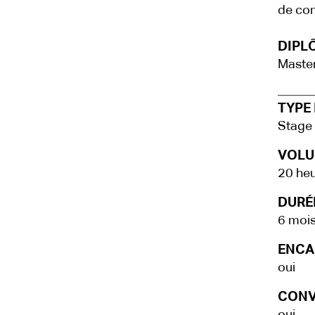
de co
DIPLÔ
Maste
TYPE 
Stage
VOLU
20 heu
DURÉE
6 moi
ENCA
oui
CONV