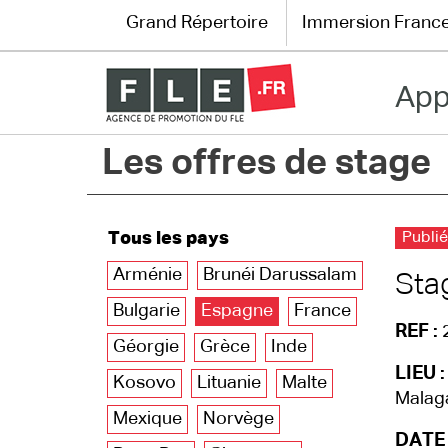
Grand Répertoire
Immersion Franc
App
Grand Répertoire
Les offres de stage
Immersion France
Le français en ligne
Tous les pays
Publié
Les pages PRO
Arménie
Brunéi Darussalam
Sta
Bulgarie
Espagne
France
REF :
Géorgie
Grèce
Inde
LIEU :
Kosovo
Lituanie
Malte
Malag
Mexique
Norvège
DATE