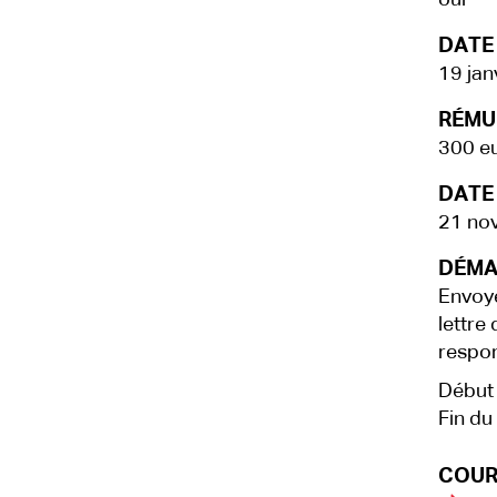
oui
DATE
19 jan
RÉMU
300 e
DATE 
21 no
DÉMA
Envoye
lettre
respo
Début 
Fin du 
COUR