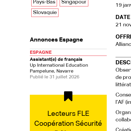
Pays-Bas
Singapour
19 jan
Slovaquie
DATE 
21 no
OFFRE
Annonces Espagne
Allian
ESPAGNE
Assistant(e) de français
DESCR
Up International Education
Observ
Pampelune, Navarre
Publié le 31 juillet 2026
de pro
littér
Consei
l’AF (
Organi
Lecteurs FLE
collab
Coopération Sécurité
Créati