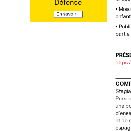
Défense
• Miss
En savoir +
enfant
• Publ
partie
PRÉS
https:
COMP
Stagia
Person
une bo
d’ense
et de 
espagn