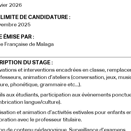
vier 2026
LIMITE DE CANDIDATURE :
vembre 2025
 ÉMISE PAR :
ce Française de Malaga
IPTION DU STAGE :
ations et interventions encadrées en classe, remplac
fesseurs, animation d’ateliers (conversation, jeux, musi
ature, phonétique, grammaire etc...).
ls aux étudiants, participation aux évènements ponctue
imbrication langue/culture).
sation et animation d’activités estivales pour enfants e
oration avec le professeur titulaire.
on de contenu pédagogique. Surveillance d’examens.