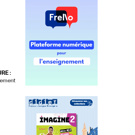
RE :
llement