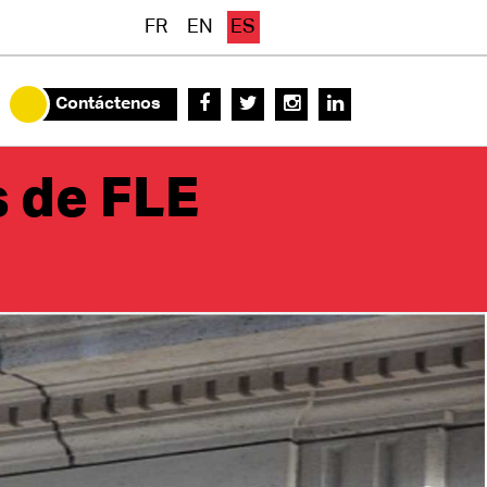
FR
EN
ES
Contáctenos
s de FLE