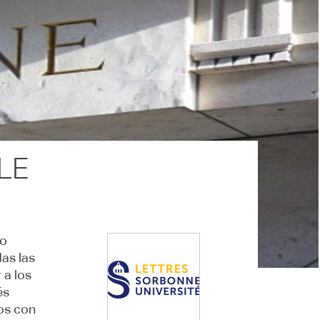
FLE
mo
as las
 a los
és
ios con