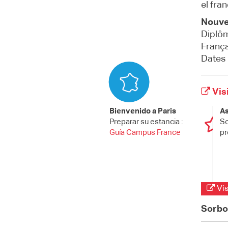
el fra
Nouve
Diplôm
França
Dates 
Visi
Bienvenido a Paris
As
Preparar su estancia :
So
Guía Campus France
pr
Vis
Sorbo