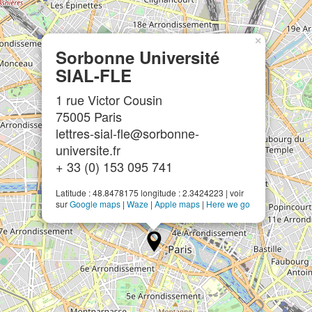
×
Sorbonne Université
SIAL-FLE
1 rue Victor Cousin
75005 Paris
lettres-sial-fle@sorbonne-
universite.fr
+ 33 (0) 153 095 741
Latitude : 48.8478175 longitude : 2.3424223 | voir
sur
Google maps
|
Waze
|
Apple maps
|
Here we go