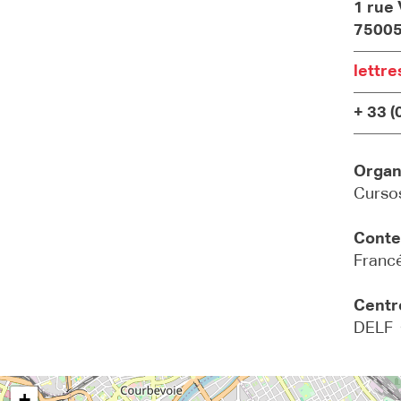
1 rue 
75005
lettre
+ 33 (
Organ
Cursos
Conte
Francé
Centr
DELF 
+