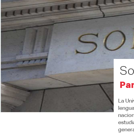
So
Par
La Uni
lengua
nacion
estudi
genera