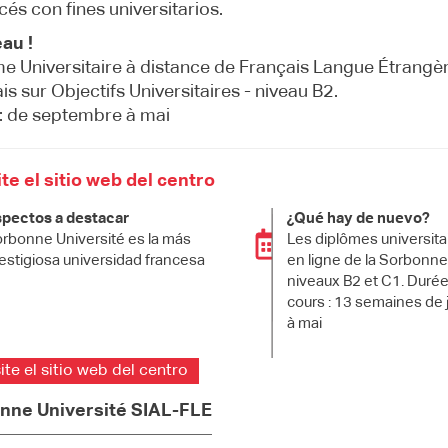
ncés con fines universitarios.
au !
e Universitaire à distance de Français Langue Étrangèr
is sur Objectifs Universitaires - niveau B2.
: de septembre à mai
te el sitio web del centro
pectos a destacar
¿Qué hay de nuevo?
rbonne Université es la más
Les diplômes universita
estigiosa universidad francesa
en ligne de la Sorbonne
niveaux B2 et C1. Durée
cours : 13 semaines de 
à mai
ite el sitio web del centro
nne Université SIAL-FLE