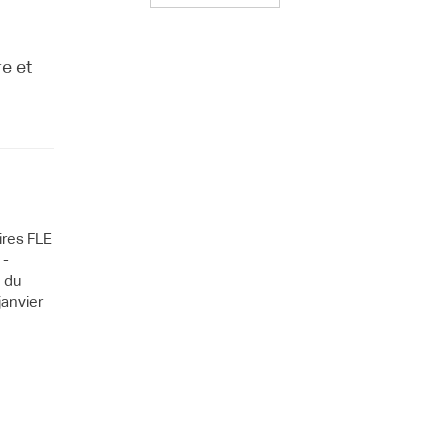
e et
ires FLE
 -
 du
janvier