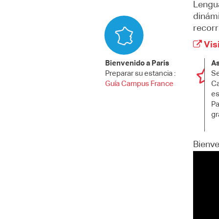
Lengua
dinámi
recorr
Visi
Bienvenido a Paris
As
Preparar su estancia :
Se
Guía Campus France
Ca
es
Pa
gr
Bienve