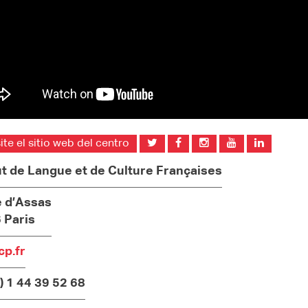
ite el sitio web del centro
ut de Langue et de Culture Françaises
e d’Assas
 Paris
cp.fr
) 1 44 39 52 68