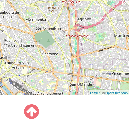
Leaflet
| ©
OpenStreetMap