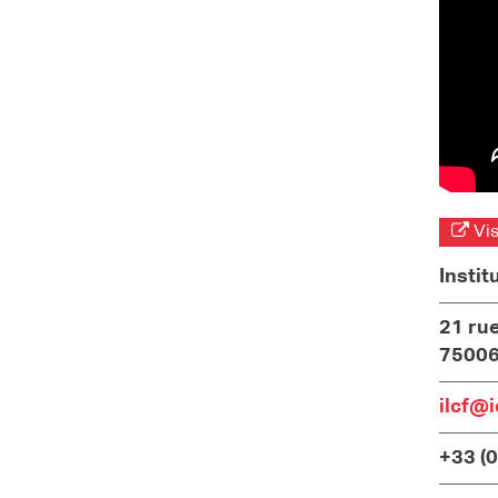
Vis
Instit
21 ru
75006
ilcf@i
+33 (0