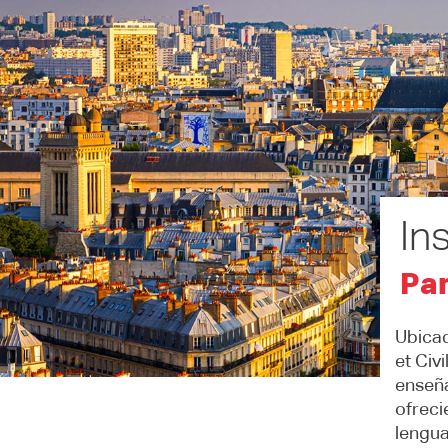
In
Par
Ubicad
et Civ
enseña
ofreci
lengua