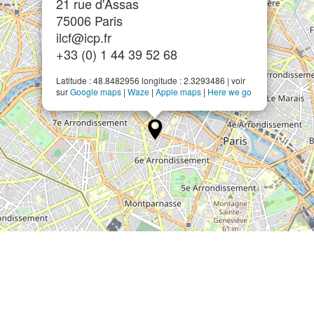
21 rue d'Assas
75006 Paris
ilcf@icp.fr
+33 (0) 1 44 39 52 68
Latitude : 48.8482956 longitude : 2.3293486 | voir
sur
Google maps
|
Waze
|
Apple maps
|
Here we go