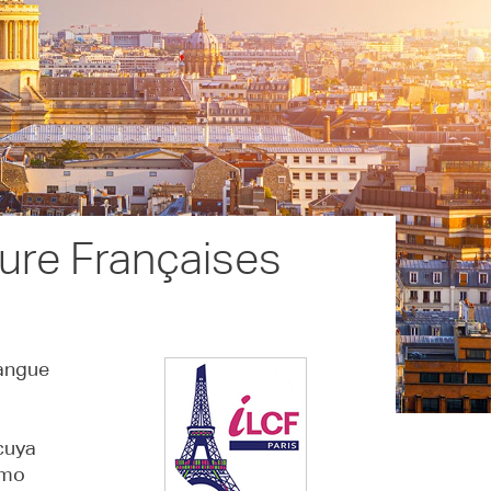
ture Françaises
langue
cuya
omo