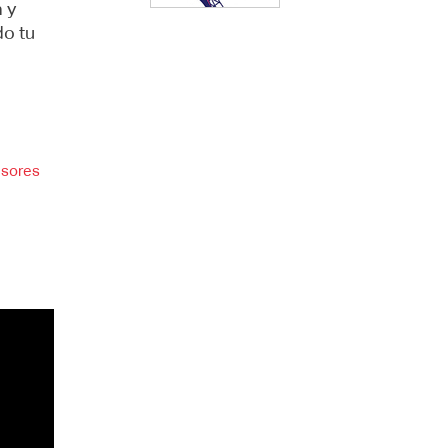
 y
do tu
esores