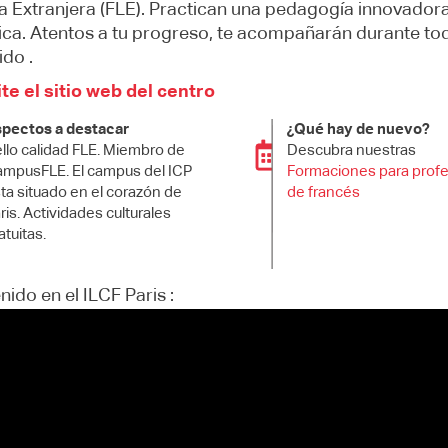
 Extranjera (FLE). Practican una pedagogía innovadora
ca. Atentos a tu progreso, te acompañarán durante to
ido .
te el sitio web del centro
pectos a destacar
¿Qué hay de nuevo?
llo calidad FLE. Miembro de
Descubra nuestras
mpusFLE. El campus del ICP
Formaciones para prof
ta situado en el corazón de
de francés
ris. Actividades culturales
atuitas.
nido en el ILCF Paris :