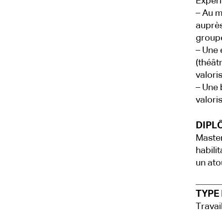
Expér
– Au m
auprès
groupe
– Une 
(théât
valori
– Une 
valori
DIPLÔ
Master
habili
un ato
TYPE 
Travai