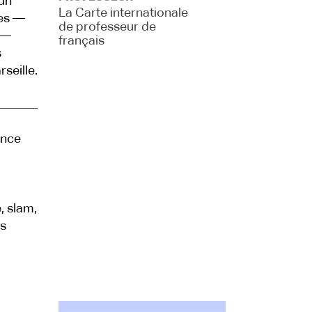
un
La Carte internationale
ues —
de professeur de
e —
français
s
seille.
ence
, slam,
es