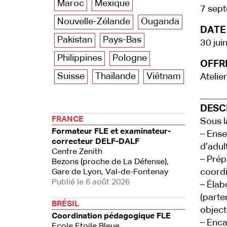
Maroc
Mexique
7 sep
Nouvelle-Zélande
Ouganda
DATE 
Pakistan
Pays-Bas
30 jui
Philippines
Pologne
OFFRE
Suisse
Thaïlande
Viêtnam
Atelier
DESCR
FRANCE
Sous l
Formateur FLE et examinateur-
– Ense
correcteur DELF-DALF
d’adul
Centre Zenith
– Prép
Bezons (proche de La Défense),
coordi
Gare de Lyon, Val-de-Fontenay
Publié le 6 août 2026
– Élab
(parte
BRÉSIL
object
Coordination pédagogique FLE
– Enca
Ecole Etoile Bleue