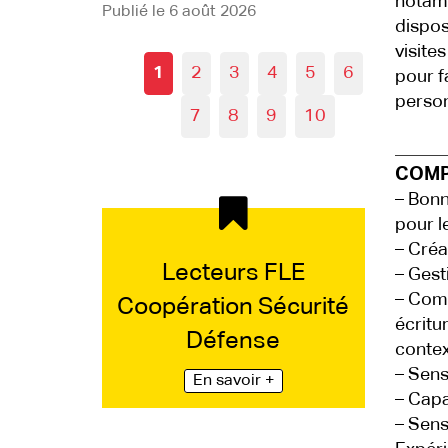
notamm
Publié le 6 août 2026
dispos
visite
1
2
3
4
5
6
pour f
person
7
8
9
10
COMP
– Bon
pour l
– Créa
Lecteurs FLE
– Gest
– Comp
Coopération Sécurité
écritu
Défense
contex
– Sens
En savoir +
– Capa
– Sens