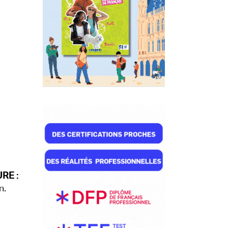
RE :
n.