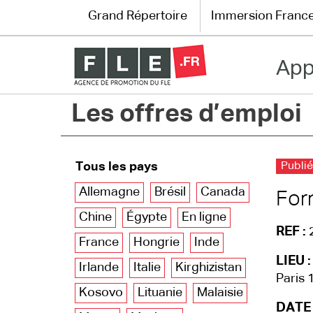
Grand Répertoire
Immersion Franc
App
Grand Répertoire
Les offres d’emploi
Immersion France
Le français en ligne
Tous les pays
Publié
Les pages PRO
Allemagne
Brésil
Canada
For
Chine
Égypte
En ligne
REF :
France
Hongrie
Inde
LIEU :
Irlande
Italie
Kirghizistan
Paris 
Kosovo
Lituanie
Malaisie
DATE