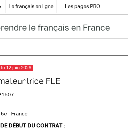
e
Le français en ligne
Les pages PRO
rendre le français en France
 le 12 juin 2026
mateur·trice FLE
21507
15e - France
 DE DÉBUT DU CONTRAT :