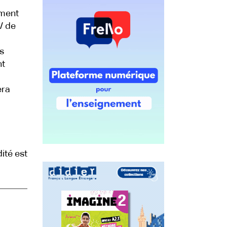
ement
/ de
s
nt
era
ité est