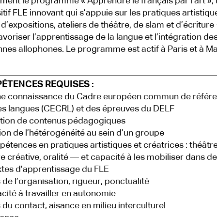
ent le programme « Apprendre le français par l’art », 
itif FLE innovant qui s’appuie sur les pratiques artistiq
s d’expositions, ateliers de théâtre, de slam et d’écritur
avoriser l’apprentissage de la langue et l’intégration de
nes allophones. Le programme est actif à Paris et à Mar
ÉTENCES REQUISES :
ne connaissance du Cadre européen commun de référ
es langues (CECRL) et des épreuves du DELF
tion de contenus pédagogiques
ion de l’hétérogénéité au sein d’un groupe
étences en pratiques artistiques et créatrices : théâtre
re créative, oralité — et capacité à les mobiliser dans d
tes d’apprentissage du FLE
 de l’organisation, rigueur, ponctualité
cité à travailler en autonomie
 du contact, aisance en milieu interculturel