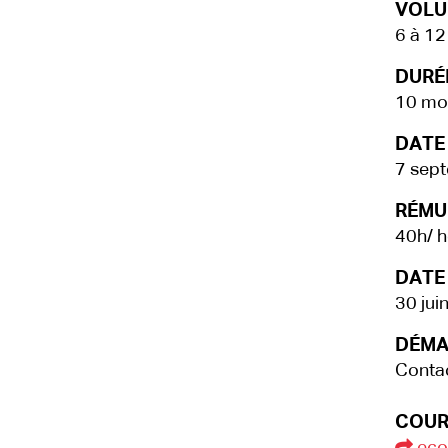
VOLU
6 à 12
DURÉE
10 mo
DATE
7 sep
RÉMU
40h/ h
DATE 
30 jui
DÉMA
Contac
COUR