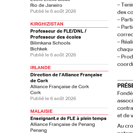
– Teni
Rio de Janeiro
Publié le 6 août 2026
des co
– Part
KIRGHIZISTAN
– Parti
Professeur de FLE/DNL /
correc
Professeur des écoles
– Réali
Bilimkana Schools
Bichkek
chaqu
Publié le 6 août 2026
– Prod
coord
IRLANDE
Direction de l’Alliance Française
de Cork
PRÉS
Alliance Française de Cork
Cork
Fondée
Publié le 6 août 2026
associ
contra
MALAISIE
et de v
Enseignant.e de FLE à plein temps
Alliance Française de Penang
Au cro
Penang