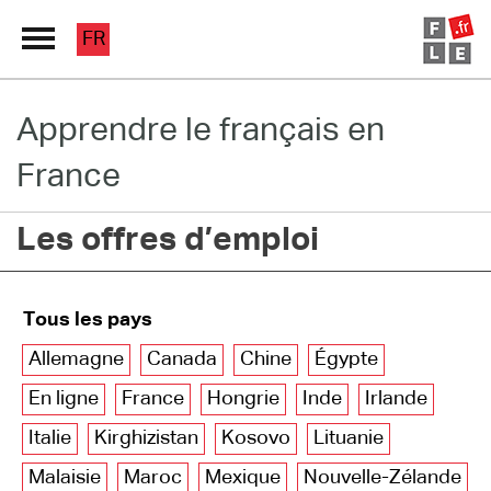
FR
Apprendre le français en
Grand Répertoire
France
Immersion France
Les offres d’emploi
Le français en ligne
Les pages PRO
Tous les pays
Allemagne
Canada
Chine
Égypte
En ligne
France
Hongrie
Inde
Irlande
Italie
Kirghizistan
Kosovo
Lituanie
Malaisie
Maroc
Mexique
Nouvelle-Zélande