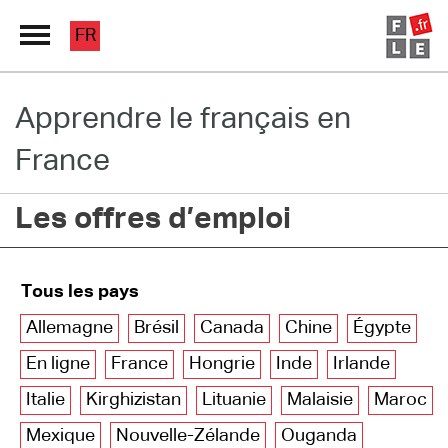
FR
Apprendre le français en
Grand Répertoire
France
Immersion France
Les offres d’emploi
Le français en ligne
Les pages PRO
Tous les pays
Allemagne
Brésil
Canada
Chine
Égypte
En ligne
France
Hongrie
Inde
Irlande
Italie
Kirghizistan
Lituanie
Malaisie
Maroc
Mexique
Nouvelle-Zélande
Ouganda