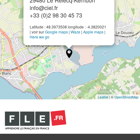
29480 Le Relecq-Kerhuon
info@ciel.fr
+33 (0)2 98 30 45 73
Latitude : 48.3973508 longitude : -4.3820021
| voir sur
Google maps
|
Waze
|
Apple maps
|
Here we go
Leaflet
| ©
OpenStreetMap