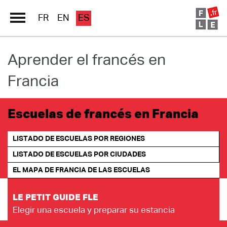
FR
EN
ES
Aprender el francés en
Directorio Escuelas
Francia
Immersion France
El francés en línea
Escuelas de francés en Francia
Les pages PRO FLE
LISTADO DE ESCUELAS POR REGIONES
LISTADO DE ESCUELAS POR CIUDADES
EL MAPA DE FRANCIA DE LAS ESCUELAS
LE PETIT GUIDE FLE
Elegir una escuela y preparar su estancia