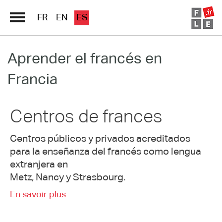
FR
EN
ES
Aprender el francés en
Directorio Escuelas
Francia
Immersion France
El francés en línea
Centros de frances
Les pages PRO FLE
Centros públicos y privados acreditados
para la enseñanza del francés como lengua
extranjera en
Metz, Nancy y Strasbourg.
En savoir plus