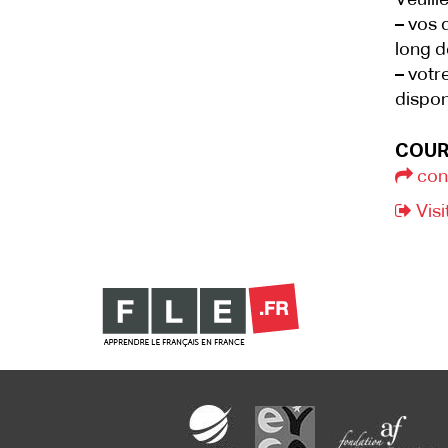
Veuille
–
vos d
long d
–
votre
dispon
COUR
con
Visi