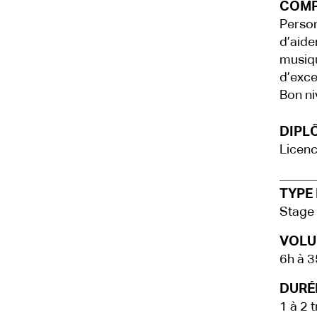
COMP
Person
d’aide
musiqu
d’exce
Bon ni
DIPLÔ
Licenc
TYPE 
Stage 
VOLU
6h à 3
DURÉE
1 à 2 