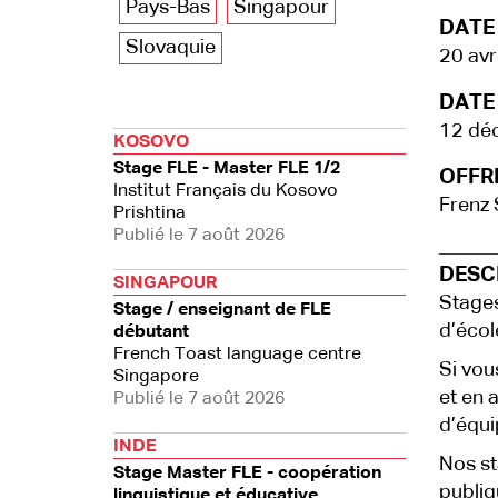
Pays-Bas
Singapour
DATE
Slovaquie
20 avr
DATE 
12 dé
KOSOVO
Stage FLE - Master FLE 1/2
OFFRE
Institut Français du Kosovo
Frenz 
Prishtina
Publié le 7 août 2026
DESCR
SINGAPOUR
Stages
Stage / enseignant de FLE
d’écol
débutant
French Toast language centre
Si vou
Singapore
et en 
Publié le 7 août 2026
d’équi
INDE
Nos st
Stage Master FLE - coopération
publiq
linguistique et éducative