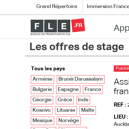
Grand Répertoire
Immersion Franc
App
Grand Répertoire
Les offres de stage
Immersion France
Le français en ligne
Tous les pays
Publié
Les pages PRO
Arménie
Brunéi Darussalam
Ass
Bulgarie
Espagne
France
fran
Géorgie
Grèce
Inde
REF :
Kosovo
Lituanie
Malte
LIEU :
Mexique
Norvège
Auckla