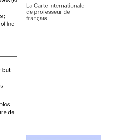
ves (si
La Carte internationale
de professeur de
s ;
français
ol Inc.
r but
is
oles
ire de