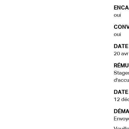
ENCA
oui
CONV
oui
DATE
20 avr
RÉMU
Stages
d'accue
DATE 
12 dé
DÉMA
Envoye