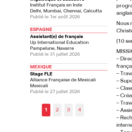
Institut Français en Inde
progra
Delhi, Mumbai, Chennai, Calcutta
anglai
Publié le 1er août 2026
Nous r
ESPAGNE
Christ
Assistant(e) de français
(10 se
Up International Education
Pampelune, Navarre
MISS
Publié le 31 juillet 2026
– Dire
frança
MEXIQUE
– Trav
Stage FLE
Alliance Française de Mexicali
– Supe
Mexicali
– Clas
Publié le 27 juillet 2026
– Créa
– Trav
1
2
3
4
– Assi
– Rech
interne