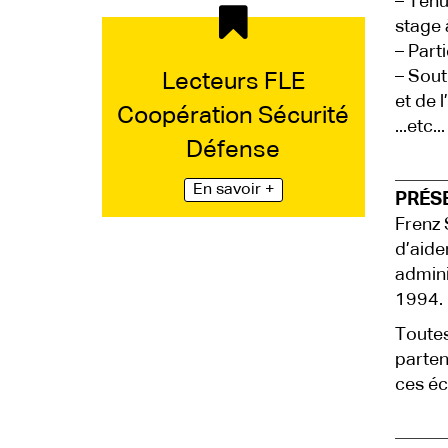
– Tenu
stage à
– Part
– Sout
Lecteurs FLE
et de l
Coopération Sécurité
...etc...
Défense
En savoir +
PRÉS
Frenz 
d’aide
admini
1994.
Toutes
parten
ces éc