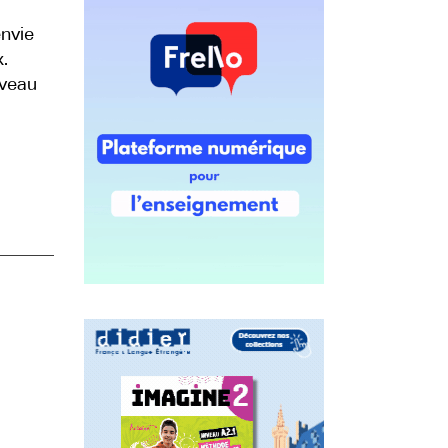
envie
.
iveau