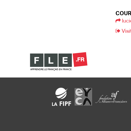
COUR
luc
Visi