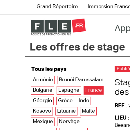
Grand Répertoire
Immersion Franc
App
Grand Répertoire
Les offres de stage
Immersion France
Le français en ligne
Tous les pays
Publi
Les pages PRO
Arménie
Brunéi Darussalam
Sta
Bulgarie
Espagne
France
des
Géorgie
Grèce
Inde
REF :
Kosovo
Lituanie
Malte
LIEU :
Mexique
Norvège
Besan