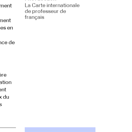
La Carte internationale
ement
de professeur de
français
ement
hes en
nce de
ère
ation
ent
x du
s