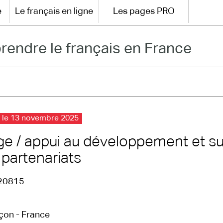
e
Le français en ligne
Les pages PRO
rendre le français en France
é le 13 novembre 2025
ge / appui au développement et su
 partenariats
20815
çon - France