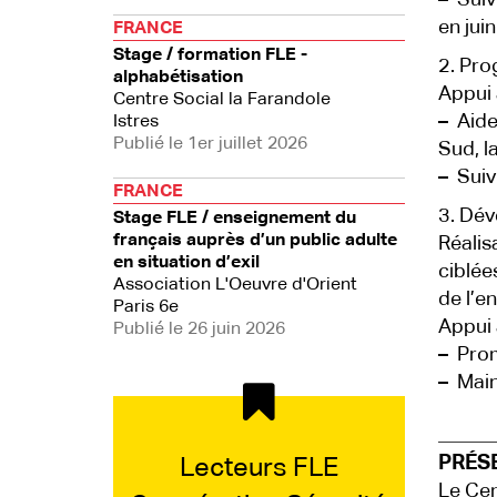
–
Suiv
en jui
FRANCE
Stage / formation FLE -
2. Pro
alphabétisation
Appui 
Centre Social la Farandole
–
Aide 
Istres
Publié le 1er juillet 2026
Sud, la
–
Suivi
FRANCE
3. Dév
Stage FLE / enseignement du
français auprès d’un public adulte
Réalis
en situation d’exil
ciblée
Association L'Oeuvre d'Orient
de l’e
Paris 6e
Appui 
Publié le 26 juin 2026
–
Prom
–
Maint
PRÉS
Lecteurs FLE
Le Cen