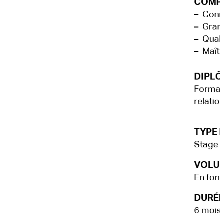
COMP
–
Conna
–
Grand
–
Quali
–
Maîtr
DIPLÔ
Format
relati
TYPE 
Stage
VOLU
En fon
DURÉE
6 moi