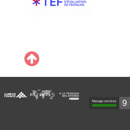
9
Manage services