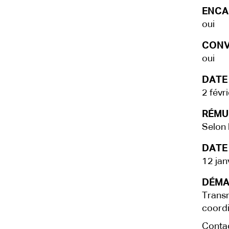
ENCA
oui
CONV
oui
DATE
2 févr
RÉMU
Selon l
DATE 
12 jan
DÉMA
Transm
coordi
Contac