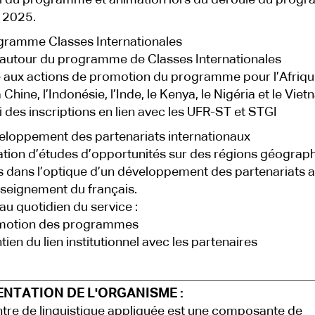
i du programme et animation lors du déroulé du prog
n 2025.
gramme Classes Internationales
autour du programme de Classes Internationales
aux actions de promotion du programme pour l’Afriqu
 Chine, l’Indonésie, l’Inde, le Kenya, le Nigéria et le Viet
 des inscriptions en lien avec les UFR-ST et STGI
eloppement des partenariats internationaux
ation d’études d’opportunités sur des régions géograp
s dans l’optique d’un développement des partenariats 
nseignement du français.
au quotidien du service :
otion des programmes
ien du lien institutionnel avec les partenaires
ENTATION DE L'ORGANISME :
tre de linguistique appliquée est une composante de