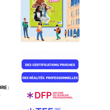
RE :
,