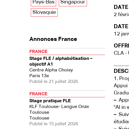
Pays-Bas
Singapour
DATE
Slovaquie
2 févr
DATE 
12 jan
Annonces France
OFFRE
FRANCE
CLA - 
Stage FLE / alphabétisation –
objectif A1
Centre Alpha Choisy
DESCR
Paris 13e
1. Pr
Publié le 21 juillet 2026
Appui 
Gradua
FRANCE
–
Appui
Stage pratique FLE
KLF Toulouse- Langue Onze
"AI in
Toulouse
–
Suivi
Toulouse
étudia
Publié le 15 juillet 2026