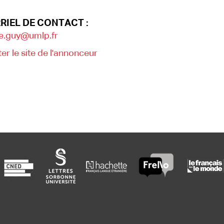
RIEL DE CONTACT :
ie.guy@umlp.fr
ter le site de l'annonceur