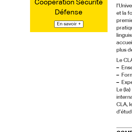
Coopération Sécurité
l’Univ
Défense
et la 
premie
En savoir +
pratiq
lingui
accuei
plus d
Le CLA
–
Ensei
–
Forma
–
Exper
Le (la
intern
CLA, l
d’étud