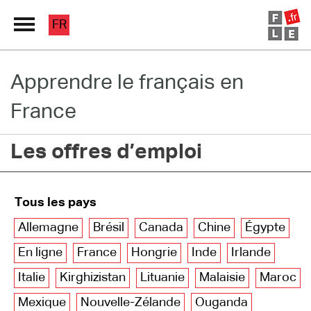
FR
Apprendre le français en
Grand Répertoire
France
Immersion France
Les offres d’emploi
Le français en ligne
Les pages PRO
Tous les pays
Allemagne
Brésil
Canada
Chine
Égypte
En ligne
France
Hongrie
Inde
Irlande
Italie
Kirghizistan
Lituanie
Malaisie
Maroc
Mexique
Nouvelle-Zélande
Ouganda