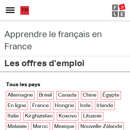
FR
Apprendre le français en
Grand Répertoire
France
Immersion France
Les offres d’emploi
Le français en ligne
Les pages PRO
Tous les pays
Allemagne
Brésil
Canada
Chine
Égypte
En ligne
France
Hongrie
Inde
Irlande
Italie
Kirghizistan
Kosovo
Lituanie
Malaisie
Maroc
Mexique
Nouvelle-Zélande