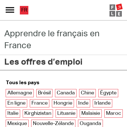
FR
Apprendre le français en
Grand Répertoire
France
Immersion France
Les offres d’emploi
Le français en ligne
Les pages PRO
Tous les pays
Allemagne
Brésil
Canada
Chine
Égypte
En ligne
France
Hongrie
Inde
Irlande
Italie
Kirghizistan
Lituanie
Malaisie
Maroc
Mexique
Nouvelle-Zélande
Ouganda