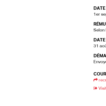
DATE
1er s
RÉMU
Selon 
DATE 
31 ao
DÉMA
Envoye
COUR
rec
Visi