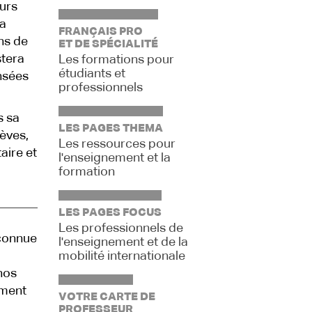
eurs
ra
FRANÇAIS PRO
ns de
ET DE SPÉCIALITÉ
stera
Les formations pour
étudiants et
ensées
professionnels
s sa
LES PAGES THEMA
lèves,
Les ressources pour
aire et
l'enseignement et la
formation
LES PAGES FOCUS
Les professionnels de
econnue
l'enseignement et de la
mobilité internationale
nos
ement
VOTRE CARTE DE
PROFESSEUR