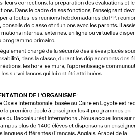
s, leurs corrections, la préparation des évaluations et l
tions. Dans le cadre de ses fonctions, l’enseignant dev
iper à toutes les réunions hebdomadaires du PP, réunio
, conseils de classe et réunions avec les parents. Il assi
rmations internes, externes, en ligne ou virtuelles disp
e programme primaire.
a également chargé de la sécurité des élèves placés sou
sabilité, dans la classe, durant les déplacements des é
créations, les hors les murs, l’apprentissage communaut
les surveillances qui lui ont été attribuées.
ENTATION DE L'ORGANISME :
e Oasis Internationale, basée au Caire en Egypte est r
la première école à enseigner les 4 programmes en
is du Baccalauréat International. Nous accueillons sur 
ampus plus de 1400 élèves et dispensons un enseign
is langues différentes (Français, Anglais, Arabe) de la