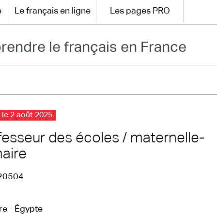
e
Le français en ligne
Les pages PRO
rendre le français en France
 le 2 août 2025
fesseur des écoles / maternelle-
maire
20504
re - Égypte