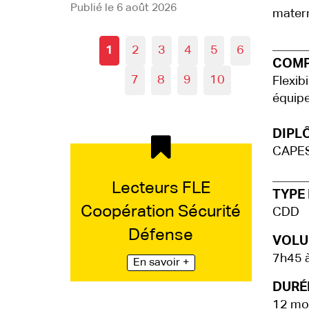
Publié le 6 août 2026
matern
1
2
3
4
5
6
COMP
7
8
9
10
Flexibi
équip
DIPLÔ
CAPES 
Lecteurs FLE
TYPE 
Coopération Sécurité
CDD
Défense
VOLU
7h45 à
En savoir +
DURÉE
12 mo