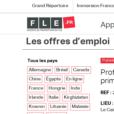
Grand Répertoire
Immersion Franc
App
Grand Répertoire
Les offres d’emploi
Immersion France
Le français en ligne
Tous les pays
Publié
Les pages PRO
Allemagne
Brésil
Canada
Pro
Chine
Égypte
En ligne
pri
France
Hongrie
Inde
REF :
Irlande
Italie
Kirghizistan
LIEU :
Kosovo
Lituanie
Malaisie
Le Cai