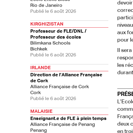
devoir
Rio de Janeiro
correc
Publié le 6 août 2026
partic
KIRGHIZISTAN
niveau
Professeur de FLE/DNL /
aux fo
Professeur des écoles
pour l
Bilimkana Schools
Bichkek
Il ser
Publié le 6 août 2026
respon
les ré
IRLANDE
durant 
Direction de l’Alliance Française
de Cork
Alliance Française de Cork
Cork
PRÉS
Publié le 6 août 2026
L’Ecol
comme 
MALAISIE
França
Enseignant.e de FLE à plein temps
deux c
Alliance Française de Penang
Penang
en tro