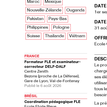
Maroc
Mexique
DATE
Nouvelle-Zélande
Ouganda
1er s
Pakistan
Pays-Bas
DATE 
Philippines
Pologne
31 ao
Suisse
Thaïlande
Viêtnam
OFFRE
Ecole 
FRANCE
DESCR
Formateur FLE et examinateur-
Le pro
correcteur DELF-DALF
chargé
Centre Zenith
Bezons (proche de La Défense),
ses él
Gare de Lyon, Val-de-Fontenay
utilis
Publié le 6 août 2026
tous l
besoin
BRÉSIL
Coordination pédagogique FLE
La pré
Ecole Etoile Bleue