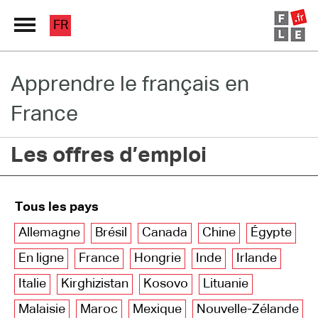
FR
Apprendre le français en
Grand Répertoire
France
Immersion France
Les offres d’emploi
Le français en ligne
Les pages PRO
Tous les pays
Allemagne
Brésil
Canada
Chine
Égypte
En ligne
France
Hongrie
Inde
Irlande
Italie
Kirghizistan
Kosovo
Lituanie
Malaisie
Maroc
Mexique
Nouvelle-Zélande