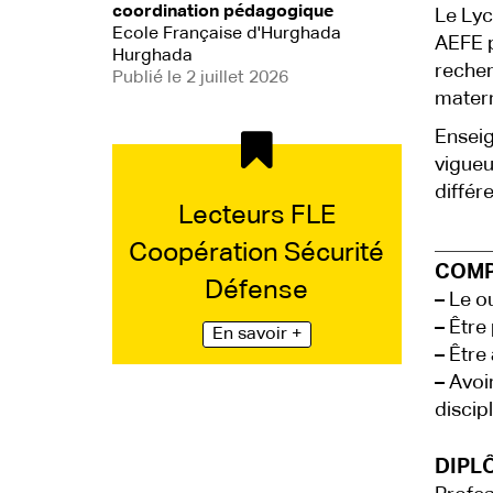
coordination pédagogique
Le Lyc
Ecole Française d'Hurghada
AEFE p
Hurghada
recher
Publié le 2 juillet 2026
matern
Enseig
vigueu
différ
Lecteurs FLE
Coopération Sécurité
COMP
Défense
–
Le ou
–
Être 
En savoir +
–
Être
–
Avoir
discip
DIPLÔ