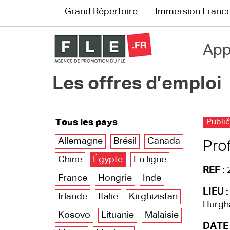
Grand Répertoire
Immersion Franc
App
Grand Répertoire
Les offres d’emploi
Immersion France
Le français en ligne
Tous les pays
Publié
Les pages PRO
Allemagne
Brésil
Canada
Pro
Chine
Égypte
En ligne
REF :
France
Hongrie
Inde
LIEU :
Irlande
Italie
Kirghizistan
Hurgh
Kosovo
Lituanie
Malaisie
DATE