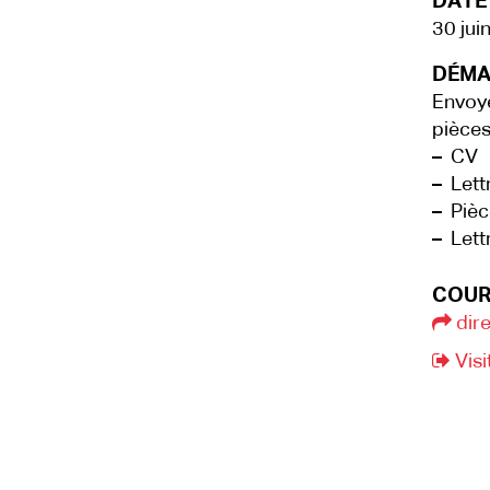
DATE 
30 jui
DÉMA
Envoye
pièces
–
CV
–
Lettr
–
Pièce
–
Lett
COUR
dir
Visi