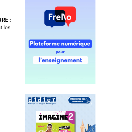
RE :
t les