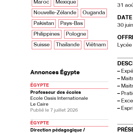
Maroc
Mexique
31 ao
Nouvelle-Zélande
Ouganda
DATE 
Pakistan
Pays-Bas
30 jui
Philippines
Pologne
OFFRE
Suisse
Thaïlande
Viêtnam
Lycée
DESCR
–
Expé
Annonces Égypte
–
Maitr
ÉGYPTE
–
Maitr
Professeur des écoles
–
Prati
Ecole Oasis Internationale
–
Excel
Le Caire
–
Espri
Publié le 7 juillet 2026
ÉGYPTE
PRÉS
Direction pédagogique /