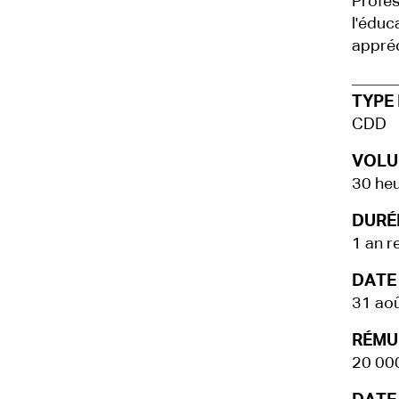
Profes
l'éduc
appré
TYPE 
CDD
VOLU
30 he
DURÉE
1 an r
DATE
31 ao
RÉMU
20 00