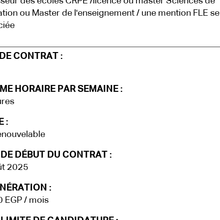
seur des écoles CRPE /licence ou master Sciences de
ation ou Master de l'enseignement / une mention FLE se
ciée
DE CONTRAT :
ME HORAIRE PAR SEMAINE :
ures
 :
enouvelable
 DE DÉBUT DU CONTRAT :
ût 2025
NÉRATION :
0 EGP / mois