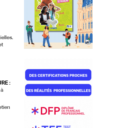
elles.
et
RE :
 à
etien