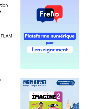
tion
e
u FLAM
i-