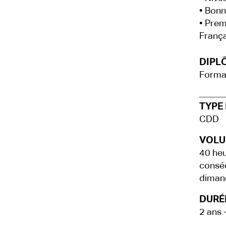
• Bonn
• Prem
França
DIPLÔ
Format
TYPE 
CDD
VOLU
40 heu
conséc
dimanc
DURÉE
2 ans 