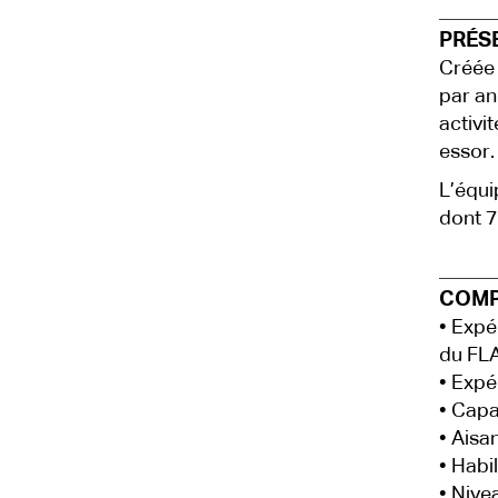
PRÉS
Créée 
par an
activi
essor.
L’équi
dont 7
COMP
• Expé
du FL
• Expé
• Capa
• Aisa
• Habi
• Nive