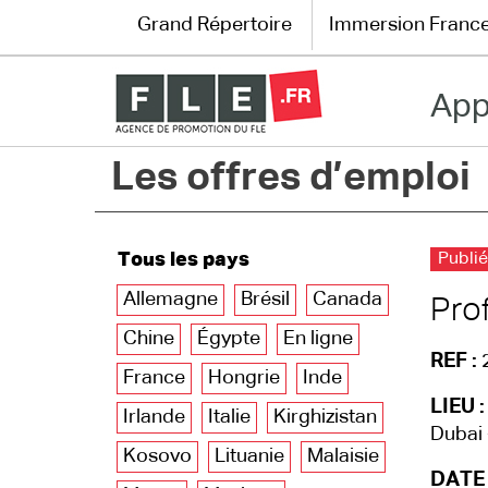
Grand Répertoire
Immersion Franc
App
Grand Répertoire
Les offres d’emploi
Immersion France
Le français en ligne
Tous les pays
Publié
Les pages PRO
Allemagne
Brésil
Canada
Pro
Chine
Égypte
En ligne
REF :
France
Hongrie
Inde
LIEU :
Irlande
Italie
Kirghizistan
Dubai 
Kosovo
Lituanie
Malaisie
DATE