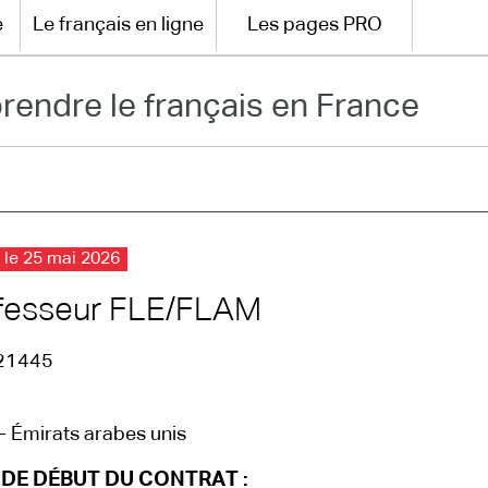
e
Le français en ligne
Les pages PRO
rendre le français en France
 le 25 mai 2026
fesseur FLE/FLAM
21445
- Émirats arabes unis
 DE DÉBUT DU CONTRAT :