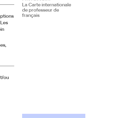
La Carte internationale
de professeur de
français
iptions
 Les
in
es,
t/ou