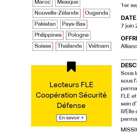
Maroc
Mexique
1er s
Nouvelle-Zélande
Ouganda
DATE 
Pakistan
Pays-Bas
7 juin
Philippines
Pologne
OFFRE
Suisse
Thaïlande
Viêtnam
Allian
DESCR
Sous l
sous l
Lecteurs FLE
perman
Coopération Sécurité
FLE et
sein d
Défense
Il/Ell
En savoir +
perman
MISSI