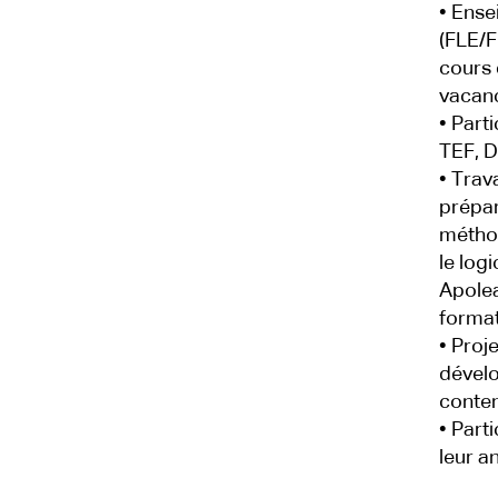
• Ense
(FLE/F
cours 
vacan
• Part
TEF, 
• Trav
prépar
méthod
le log
Apolea
forma
• Proj
dével
conte
• Part
leur a