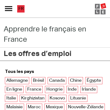
FR
Apprendre le français en
Grand Répertoire
France
Immersion France
Les offres d’emploi
Le français en ligne
Les pages PRO
Tous les pays
Allemagne
Brésil
Canada
Chine
Égypte
En ligne
France
Hongrie
Inde
Irlande
Italie
Kirghizistan
Kosovo
Lituanie
Malaisie
Maroc
Mexique
Nouvelle-Zélande