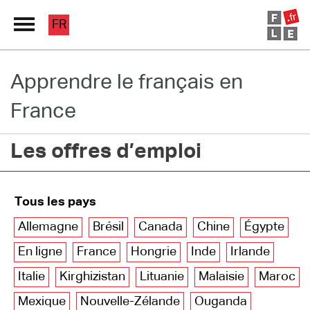
FR
Apprendre le français en
Grand Répertoire
France
Immersion France
Les offres d’emploi
Le français en ligne
Les pages PRO
Tous les pays
Allemagne
Brésil
Canada
Chine
Égypte
En ligne
France
Hongrie
Inde
Irlande
Italie
Kirghizistan
Lituanie
Malaisie
Maroc
Mexique
Nouvelle-Zélande
Ouganda