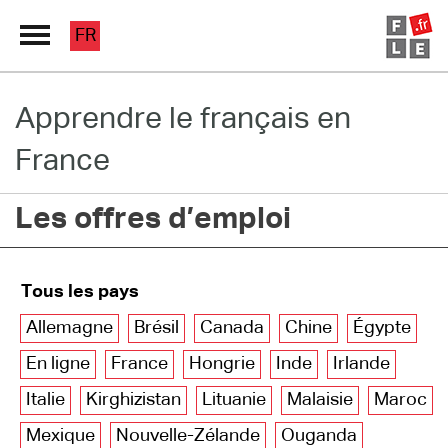
FR
Apprendre le français en
Grand Répertoire
France
Immersion France
Les offres d’emploi
Le français en ligne
Les pages PRO
Tous les pays
Allemagne
Brésil
Canada
Chine
Égypte
En ligne
France
Hongrie
Inde
Irlande
Italie
Kirghizistan
Lituanie
Malaisie
Maroc
Mexique
Nouvelle-Zélande
Ouganda