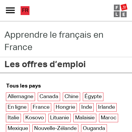
FR
Apprendre le français en
Grand Répertoire
France
Immersion France
Les offres d’emploi
Le français en ligne
Les pages PRO
Tous les pays
Allemagne
Canada
Chine
Égypte
En ligne
France
Hongrie
Inde
Irlande
Italie
Kosovo
Lituanie
Malaisie
Maroc
Mexique
Nouvelle-Zélande
Ouganda